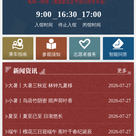
每周一闭馆（遇国家法定节假日照常开放）
9:00
16:30
17:00
—
—
入馆时间
停止入馆
闭馆时间
乘车指南
参观须知
志愿者服务
智能问答
新闻资讯
更多
大暑丨大暑三秋近 林钟九夏移
2026-07-27
小暑丨鸟语竹阴密 雨声荷叶香
2026-07-27
夏至丨夏至已至 日渐悠长
2026-07-27
端午丨榴花三日迎端午 蕉叶千春纪诞辰
2026-07-27