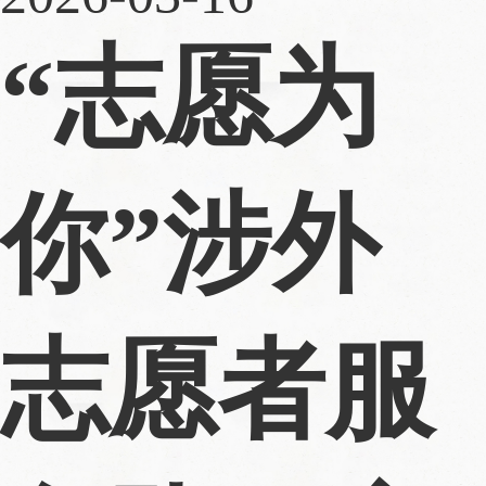
“志愿为
你”涉外
志愿者服